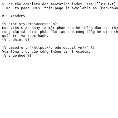
> For the complete documentation index, see [llms.txt](
`.md` to page URLs; this page is available as [Markdown
# S-Academy

{% hint style="success" %}

Học viện S-Acadamy là một phần của hệ thống đào tạo thự
cung cấp các Giải pháp đào tạo cho cộng đồng Hệ sinh th
quản trị và thực hành.

{% endhint %}

{% embed url="<https://s-edu.edubit.vn/>" %}

Vui lòng truy cập cổng thông tin S-Academy
