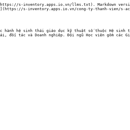
https://s-inventory.apps.io.vn/llms.txt). Markdown versi
](https://s-inventory.apps.io.vn/cong-ty-thanh-vien/s-ac
c hành hệ sinh thái giáo dục kỹ thuật số thuộc Hệ sinh t
ái, đối tác và Doanh nghiệp. Đội ngũ Học viện gồm các Gi