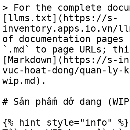
> For the complete docu
[llms.txt](https://s-
inventory.apps.io.vn/ll
of documentation pages 
`.md` to page URLs; thi
[Markdown](https://s-in
vuc-hoat-dong/quan-ly-k
wip.md).

# Sản phẩm dở dang (WIP)
{% hint style="info" %}
