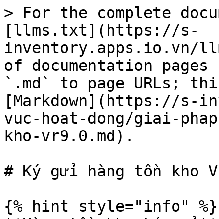
> For the complete docu
[llms.txt](https://s-
inventory.apps.io.vn/ll
of documentation pages 
`.md` to page URLs; thi
[Markdown](https://s-in
vuc-hoat-dong/giai-phap
kho-vr9.0.md).

# Ký gửi hàng tồn kho Vr
{% hint style="info" %}
